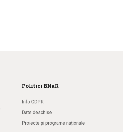
Politici BNaR
Info GDPR
s
Date deschise
Proiecte și programe naționale