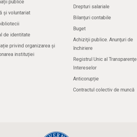
ații publice
Drepturi salariale
ă și voluntariat
Bilanțuri contabile
bibliotecii
Buget
 de identitate
Achiziţii publice. Anunţuri de
ație privind organizarea și
închiriere
onarea instituției
Registrul Unic al Transparenţe
Intereselor
Anticorupție
Contractul colectiv de muncă