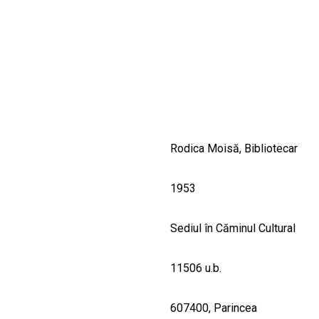
CULTURALE
SPAȚII
NOUTĂȚI
Rodica Moisă, Bibliotecar
1953
Sediul în Căminul Cultural
11506 u.b.
607400, Parincea