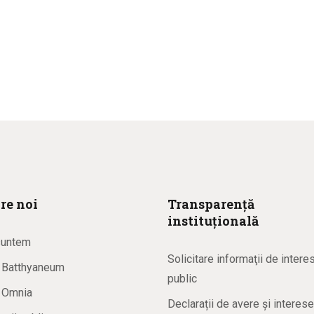
re noi
Transparență
instituțională
suntem
Solicitare informaţii de intere
a Batthyaneum
public
a Omnia
Declarații de avere și interese