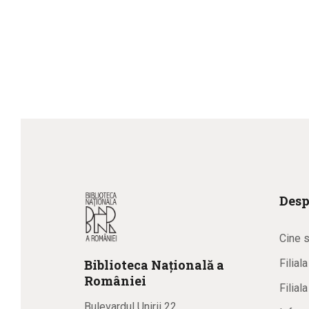
Desp
Cine 
Biblioteca
N
ațională
a
Filial
R
omâniei
Filial
Bulevardul Unirii 22,