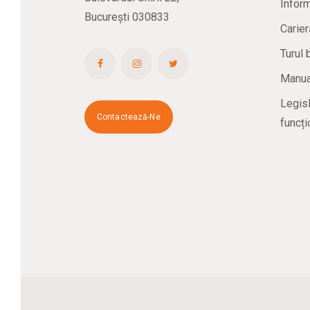
Inform
București 030833
Carier
Turul 
Manual
Legisl
Contactează-Ne
funcți