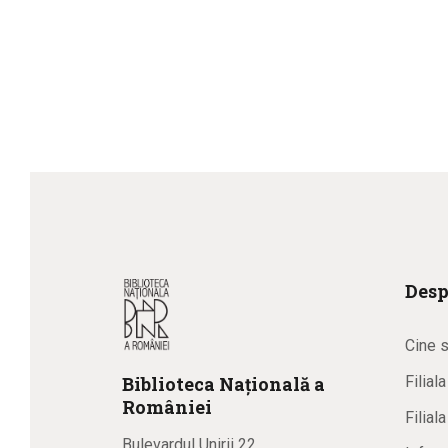
Desp
Cine 
Biblioteca
N
ațională
a
Filial
R
omâniei
Filial
Bulevardul Unirii 22,