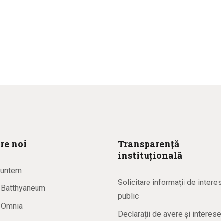
re noi
Transparență
instituțională
suntem
Solicitare informaţii de intere
a Batthyaneum
public
a Omnia
Declarații de avere și interese