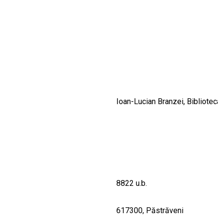
CULTURALE
SPAȚII
NOUTĂȚI
Ioan-Lucian Branzei, Bibliotec
8822 u.b.
617300, Păstrăveni