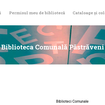
DESPRE NOI
i
Permisul meu de bibliotecă
Cataloage și col
PERMISUL MEU
DE BIBLIOTECĂ
CATALOAGE ȘI
Biblioteca Comunală Păstrăveni
COLECȚII
BIBLIOTECA
DIGITALĂ
EVENIMENTE
Biblioteci Comunale