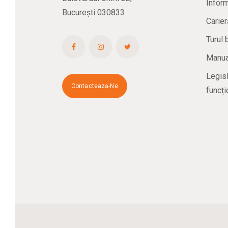
Inform
București 030833
Carier
Turul 
Manual
Legisl
Contactează-Ne
funcți