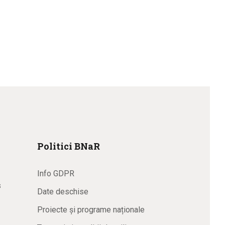
Politici BNaR
Info GDPR
s
Date deschise
Proiecte și programe naționale