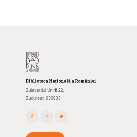
Biblioteca
N
ațională
a R
omâniei
Bulevardul Unirii 22,
București 030833