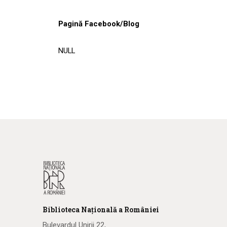
Pagină Facebook/Blog
NULL
Biblioteca
N
ațională
a R
omâniei
Bulevardul Unirii 22,