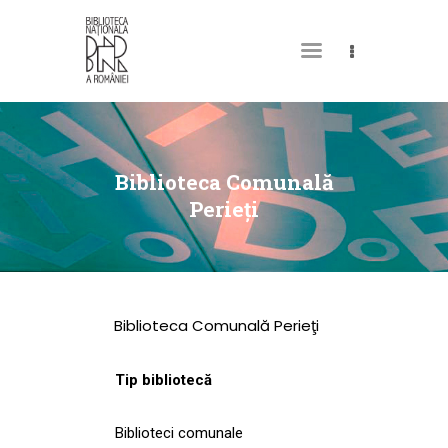
DESPRE NOI
PERMISUL MEU DE
Biblioteca Comunală
BIBLIOTECĂ
Perieţi
CATALOAGE ȘI
COLECȚII
BIBLIOTECA DIGITALĂ
Biblioteca Comunală Perieţi
EVENIMENTE
CULTURALE
Tip bibliotecă
SPAȚII
Biblioteci comunale
NOUTĂȚI