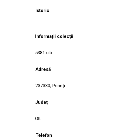
Istoric
Informații colecții
5381 u.b.
Adresă
237330, Perieţi
Județ
Olt
Telefon