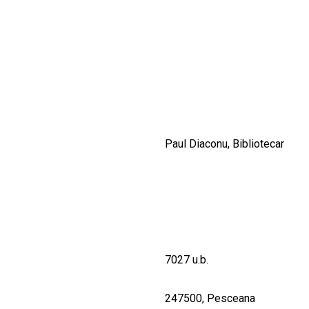
CULTURALE
SPAȚII
NOUTĂȚI
Paul Diaconu, Bibliotecar
7027 u.b.
247500, Pesceana