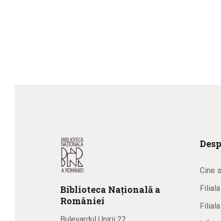
Desp
Cine 
Biblioteca
N
ațională
a
Filial
R
omâniei
Filial
Bulevardul Unirii 22,