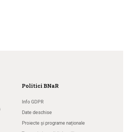
Politici BNaR
Info GDPR
s
Date deschise
Proiecte și programe naționale