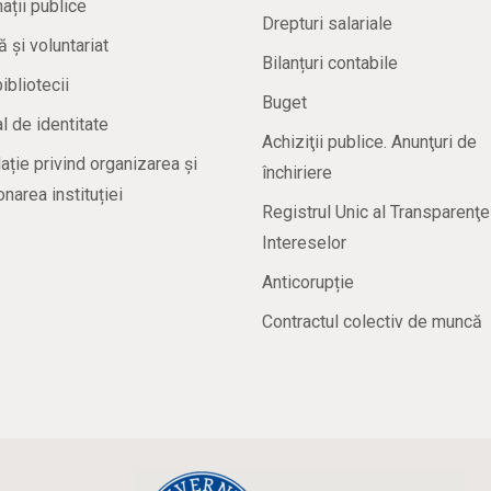
ații publice
Drepturi salariale
ă și voluntariat
Bilanțuri contabile
bibliotecii
Buget
 de identitate
Achiziţii publice. Anunţuri de
ație privind organizarea și
închiriere
onarea instituției
Registrul Unic al Transparenţe
Intereselor
Anticorupție
Contractul colectiv de muncă