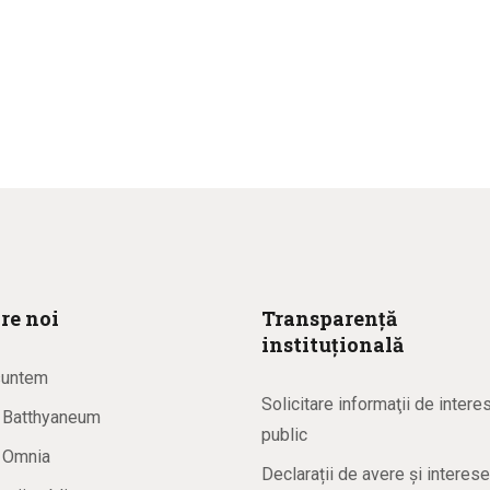
re noi
Transparență
instituțională
suntem
Solicitare informaţii de intere
a Batthyaneum
public
a Omnia
Declarații de avere și interese