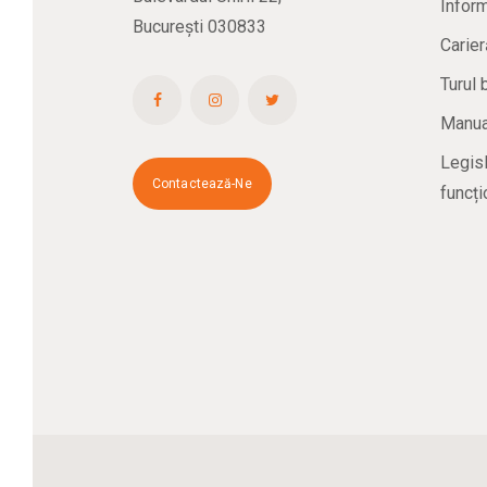
Inform
București 030833
Carier
Turul 
Manual
Legisl
Contactează-Ne
funcți