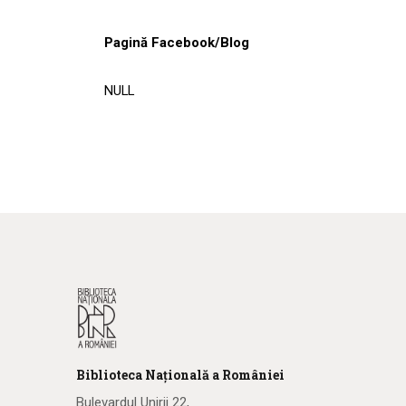
Pagină Facebook/Blog
NULL
Biblioteca
N
ațională
a R
omâniei
Bulevardul Unirii 22,