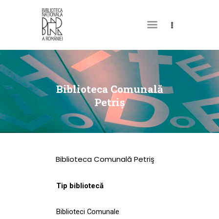
DESPRE NOI
PERMISUL MEU DE
Biblioteca Comunală
BIBLIOTECĂ
Petriş
CATALOAGE ȘI
COLECȚII
BIBLIOTECA DIGITALĂ
Biblioteca Comunală Petriş
EVENIMENTE
CULTURALE
Tip bibliotecă
SPAȚII
Biblioteci Comunale
NOUTĂȚI