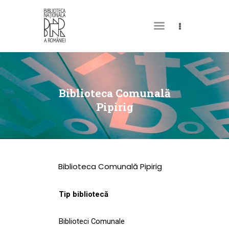
DESPRE NOI
PERMISUL MEU DE
Biblioteca Comunală
BIBLIOTECĂ
Pipirig
CATALOAGE ȘI
COLECȚII
BIBLIOTECA DIGITALĂ
Biblioteca Comunală Pipirig
EVENIMENTE
CULTURALE
Tip bibliotecă
SPAȚII
Biblioteci Comunale
NOUTĂȚI