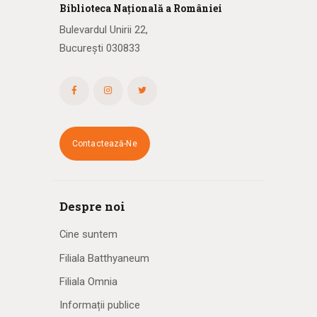
Biblioteca
N
ațională
a R
omâniei
Bulevardul Unirii 22,
București 030833
Contactează-Ne
Despre noi
Cine suntem
Filiala Batthyaneum
Filiala Omnia
Informații publice