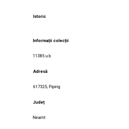
Istoric
Informații colecții
11385 u.b.
Adresă
617325, Pipirig
Județ
Neamt