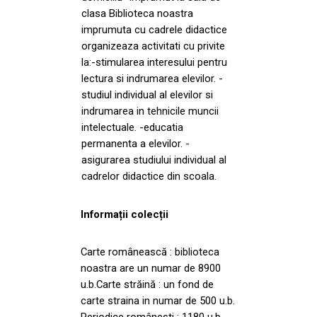
clasa Biblioteca noastra
imprumuta cu cadrele didactice
organizeaza activitati cu privite
la:-stimularea interesului pentru
lectura si indrumarea elevilor. -
studiul individual al elevilor si
indrumarea in tehnicile muncii
intelectuale. -educatia
permanenta a elevilor. -
asigurarea studiului individual al
cadrelor didactice din scoala.
Informații colecții
Carte românească : biblioteca
noastra are un numar de 8900
u.b.Carte străină : un fond de
carte straina in numar de 500 u.b.
Periodice româneşti : 1180 u.b.