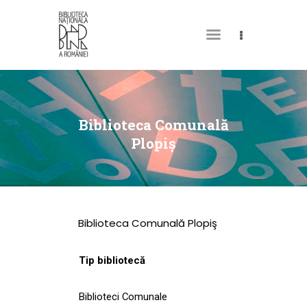
DESPRE NOI
PERMISUL MEU DE
Biblioteca Comunală
BIBLIOTECĂ
Plopiş
CATALOAGE ȘI
COLECȚII
BIBLIOTECA DIGITALĂ
Biblioteca Comunală Plopiş
EVENIMENTE
CULTURALE
Tip bibliotecă
SPAȚII
Biblioteci Comunale
NOUTĂȚI