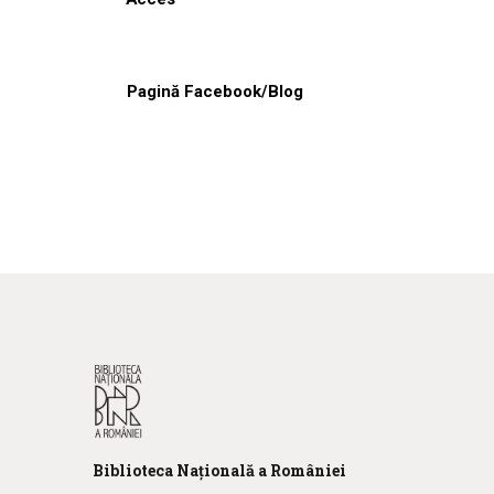
Pagină Facebook/Blog
Biblioteca
N
ațională
a R
omâniei