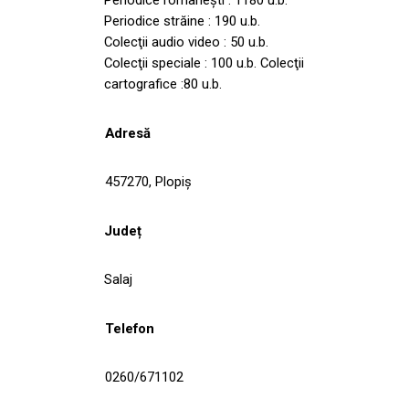
Periodice străine : 190 u.b.
Colecţii audio video : 50 u.b.
Colecţii speciale : 100 u.b. Colecţii
cartografice :80 u.b.
Adresă
457270, Plopiş
Județ
Salaj
Telefon
0260/671102