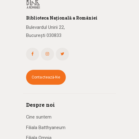
Biblioteca
N
ațională
a R
omâniei
Bulevardul Unirii 22,
București 030833
Contactează-Ne
Despre noi
Cine suntem
Filiala Batthyaneum
Filiala Omnia