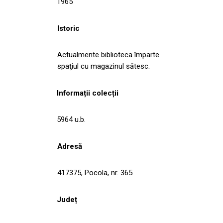
1965
Istoric
Actualmente biblioteca împarte
spaţiul cu magazinul sătesc.
Informații colecții
5964 u.b.
Adresă
417375, Pocola, nr. 365
Județ