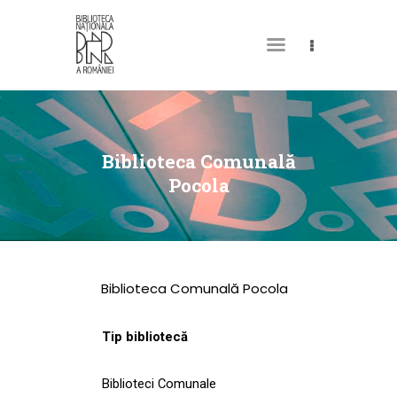
DESPRE NOI
PERMISUL MEU DE
Biblioteca Comunală
BIBLIOTECĂ
Pocola
CATALOAGE ȘI
COLECȚII
BIBLIOTECA DIGITALĂ
Biblioteca Comunală Pocola
EVENIMENTE
CULTURALE
Tip bibliotecă
SPAȚII
Biblioteci Comunale
NOUTĂȚI