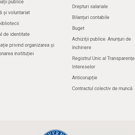
ații publice
Drepturi salariale
ă și voluntariat
Bilanțuri contabile
bibliotecii
Buget
 de identitate
Achiziţii publice. Anunţuri de
ație privind organizarea și
închiriere
onarea instituției
Registrul Unic al Transparenţe
Intereselor
Anticorupție
Contractul colectiv de muncă