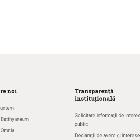
re noi
Transparență
instituțională
suntem
Solicitare informaţii de intere
a Batthyaneum
public
a Omnia
Declarații de avere și interese