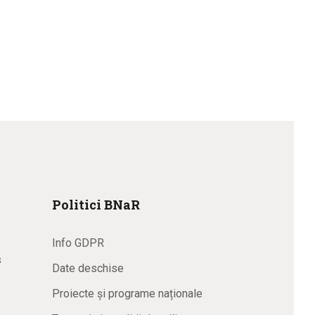
Politici BNaR
Info GDPR
s
Date deschise
Proiecte și programe naționale