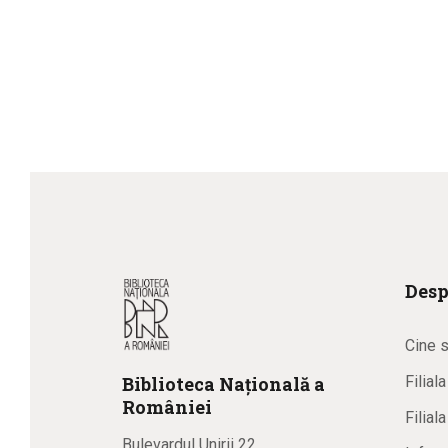
Desp
Cine 
Biblioteca
N
ațională
a
Filial
R
omâniei
Filial
Bulevardul Unirii 22,