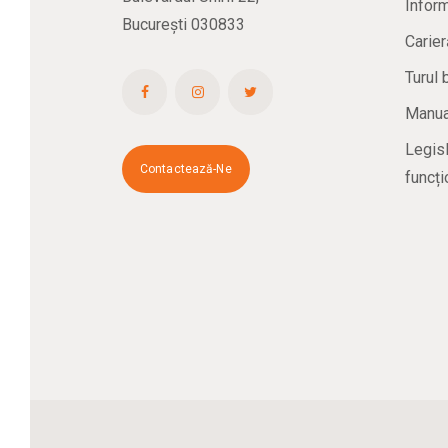
Inform
București 030833
Carier
Turul 
Manual
Legisl
Contactează-Ne
funcți