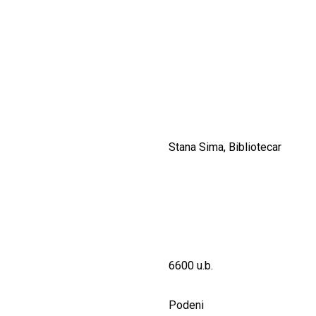
CULTURALE
SPAȚII
NOUTĂȚI
Stana Sima, Bibliotecar
6600 u.b.
Podeni