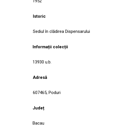
1952
Istoric
Sediul în clădirea Dispensarului
Informații colecții
13930 u.b.
Adresă
607465, Poduri
Județ
Bacau