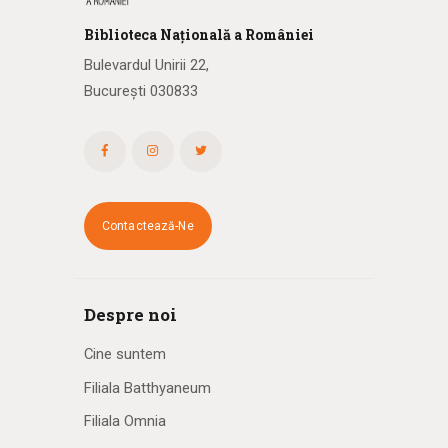
Biblioteca
N
ațională
a R
omâniei
Bulevardul Unirii 22,
București 030833
Contactează-Ne
Despre noi
Cine suntem
Filiala Batthyaneum
Filiala Omnia