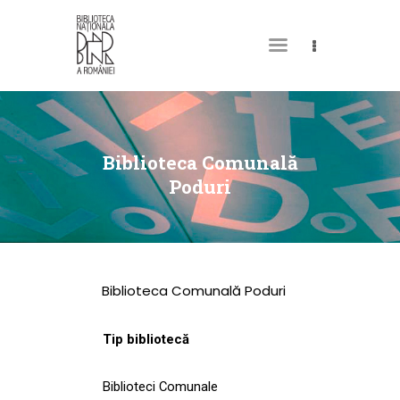
DESPRE NOI
PERMISUL MEU DE
Biblioteca Comunală
BIBLIOTECĂ
Poduri
CATALOAGE ȘI
COLECȚII
BIBLIOTECA DIGITALĂ
Biblioteca Comunală Poduri
EVENIMENTE
CULTURALE
Tip bibliotecă
SPAȚII
Biblioteci Comunale
NOUTĂȚI