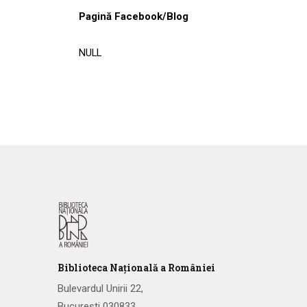
Pagină Facebook/Blog
NULL
Biblioteca
N
ațională
a R
omâniei
Bulevardul Unirii 22,
București 030833