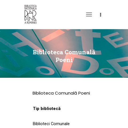
DESPRE NOI
PERMISUL MEU DE
Biblioteca Comunală
BIBLIOTECĂ
Poeni
CATALOAGE ȘI
COLECȚII
BIBLIOTECA DIGITALĂ
Biblioteca Comunală Poeni
EVENIMENTE
CULTURALE
Tip bibliotecă
SPAȚII
Biblioteci Comunale
NOUTĂȚI