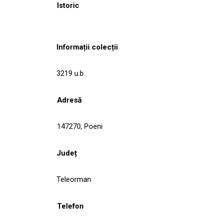
Istoric
Informații colecții
3219 u.b.
Adresă
147270, Poeni
Județ
Teleorman
Telefon