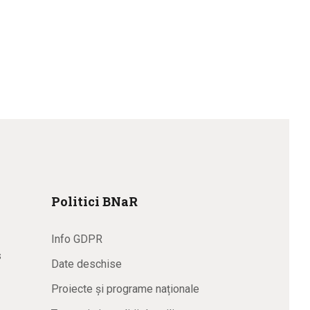
Politici BNaR
Info GDPR
s
Date deschise
Proiecte și programe naționale