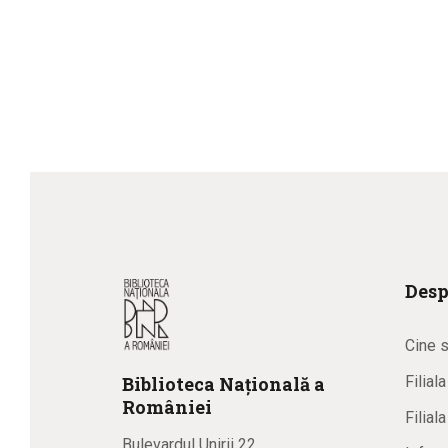
Desp
Cine 
Biblioteca
N
ațională
a
Filial
R
omâniei
Filial
Bulevardul Unirii 22,