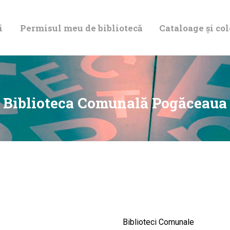
DESPRE NOI
i
Permisul meu de bibliotecă
Cataloage și col
PERMISUL MEU
DE BIBLIOTECĂ
CATALOAGE ȘI
Biblioteca Comunală Pogăceaua
COLECȚII
BIBLIOTECA
DIGITALĂ
EVENIMENTE
Biblioteci Comunale