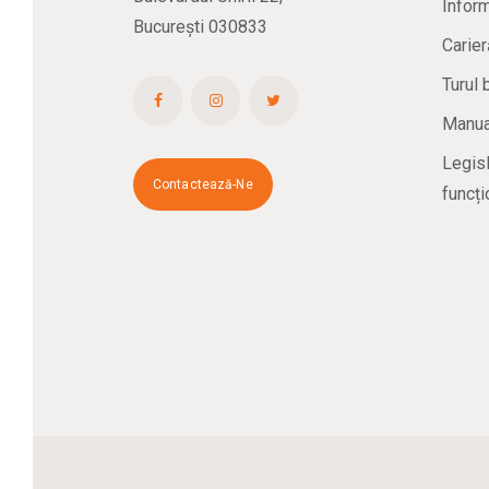
Inform
București 030833
Carier
Turul 
Manual
Legisl
Contactează-Ne
funcți