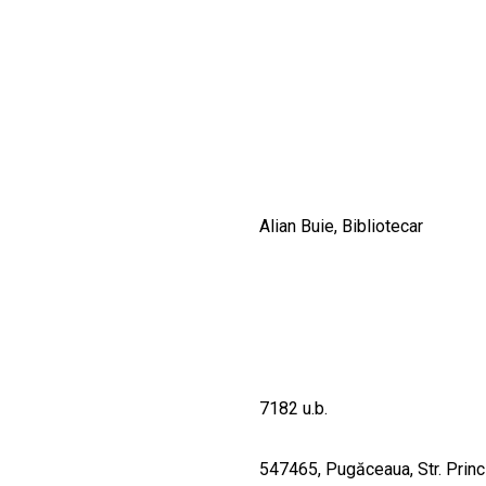
CULTURALE
SPAȚII
NOUTĂȚI
Alian Buie, Bibliotecar
7182 u.b.
547465, Pugăceaua, Str. Princi