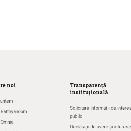
re noi
Transparență
instituțională
suntem
Solicitare informaţii de intere
a Batthyaneum
public
a Omnia
Declarații de avere și interese