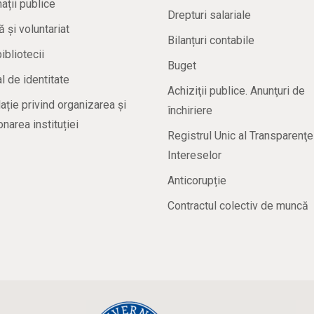
ații publice
Drepturi salariale
ă și voluntariat
Bilanțuri contabile
bibliotecii
Buget
 de identitate
Achiziţii publice. Anunţuri de
ație privind organizarea și
închiriere
onarea instituției
Registrul Unic al Transparenţe
Intereselor
Anticorupție
Contractul colectiv de muncă