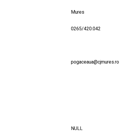
Mures
0265/420.042
pogaceaua@cjmures.ro
NULL