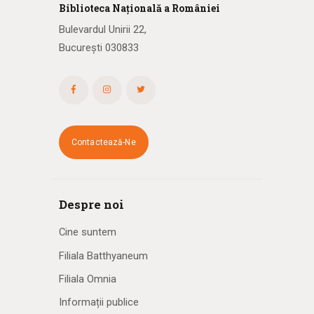
Biblioteca
N
ațională
a R
omâniei
Bulevardul Unirii 22,
București 030833
Contactează-Ne
Despre noi
Cine suntem
Filiala Batthyaneum
Filiala Omnia
Informații publice