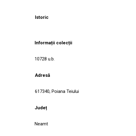
Istoric
Informații colecții
10728 u.b.
Adresă
617340, Poiana Teiului
Județ
Neamt