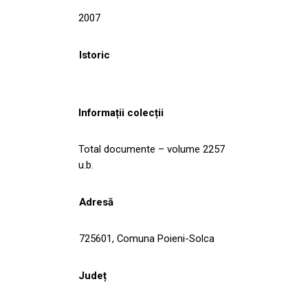
2007
Istoric
Informații colecții
Total documente – volume 2257
u.b.
Adresă
725601, Comuna Poieni-Solca
Județ