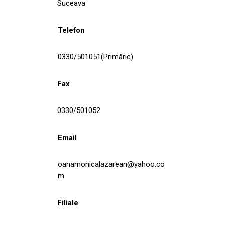
Suceava
Telefon
0330/501051(Primărie)
Fax
0330/501052
Email
oanamonicalazarean@yahoo.co
m
Filiale