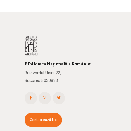
Biblioteca
N
ațională
a R
omâniei
Bulevardul Unirii 22,
București 030833
Contactează-Ne