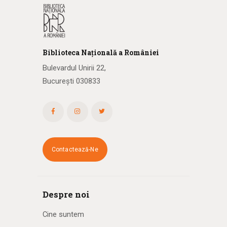
Biblioteca
N
ațională
a R
omâniei
Bulevardul Unirii 22,
București 030833
Contactează-Ne
Despre noi
Cine suntem