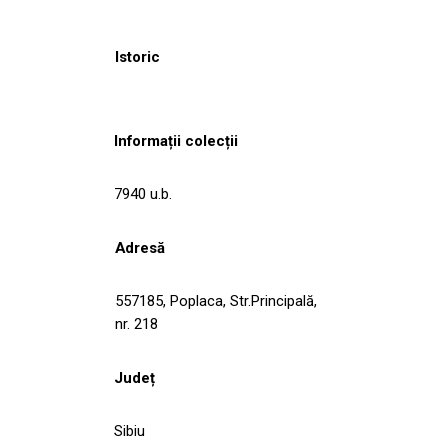
Istoric
Informații colecții
7940 u.b.
Adresă
557185, Poplaca, Str.Principală,
nr. 218
Județ
Sibiu