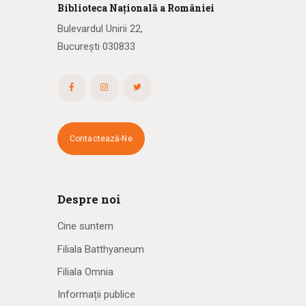
Biblioteca
N
ațională
a R
omâniei
Bulevardul Unirii 22,
București 030833
Contactează-Ne
Despre noi
Cine suntem
Filiala Batthyaneum
Filiala Omnia
Informații publice