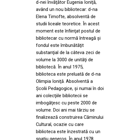
d-nei învăţător Eugenia Ioniţă,
având un nou bibliotecar: d-na
Elena Timofte, absolventă de
studii liceale teoretice. În acest
moment este înfiinţat postul de
bibliotecar cu normă întreagă şi
fondul este îmbunătăţit
substanţial de la câteva zeci de
volume la 3000 de unităţi de
bibliotecă. În anul 1975,
biblioteca este preluată de d-na
Olimpia Ioniţă. Absolventă a
Şcolii Pedagogice, şi numai în doi
ani colecţiile bibliotecii se
imbogăţesc cu peste 2000 de
volume. Doi ani mai târziu se
finalizează construirea Căminului
Cultural, ocazie cu care
biblioteca este înzestrată cu un
spaţiu generos. În anul 1978