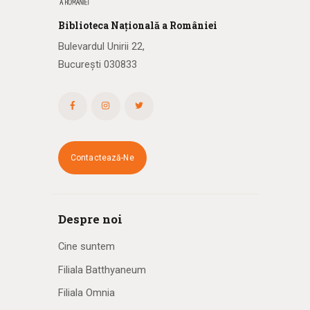
Biblioteca
N
ațională
a R
omâniei
Bulevardul Unirii 22,
București 030833
Contactează-Ne
Despre noi
Cine suntem
Filiala Batthyaneum
Filiala Omnia