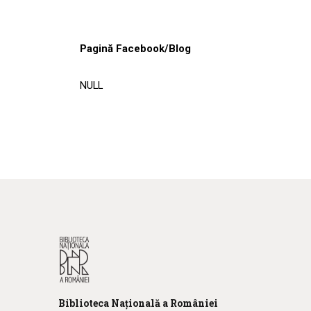
Pagină Facebook/Blog
NULL
Biblioteca
N
ațională
a R
omâniei