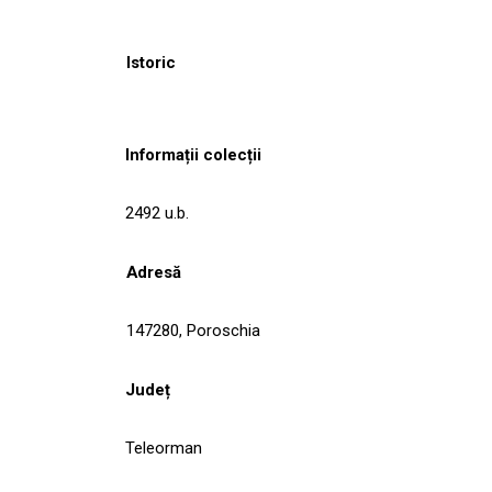
Istoric
Informații colecții
2492 u.b.
Adresă
147280, Poroschia
Județ
Teleorman