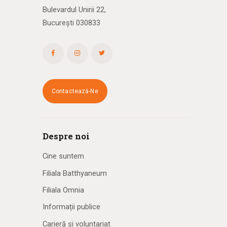
Bulevardul Unirii 22,
București 030833
Contactează-Ne
Despre noi
Cine suntem
Filiala Batthyaneum
Filiala Omnia
Informații publice
Carieră și voluntariat