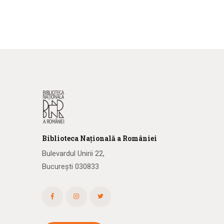
Biblioteca
N
ațională
a R
omâniei
Bulevardul Unirii 22,
București 030833