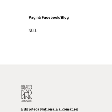
Pagină Facebook/Blog
NULL
Biblioteca
N
ațională
a R
omâniei