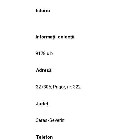
Istoric
Informații colecții
9178 u.b.
Adresă
327305, Prigor, nr. 322
Județ
Caras-Severin
Telefon