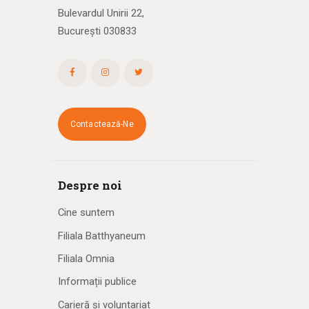
Bulevardul Unirii 22,
București 030833
Contactează-Ne
Despre noi
Cine suntem
Filiala Batthyaneum
Filiala Omnia
Informații publice
Carieră și voluntariat