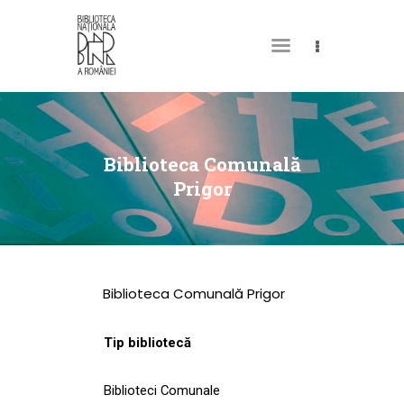
DESPRE NOI
PERMISUL MEU DE
Biblioteca Comunală
BIBLIOTECĂ
Prigor
CATALOAGE ȘI
COLECȚII
BIBLIOTECA DIGITALĂ
Biblioteca Comunală Prigor
EVENIMENTE
CULTURALE
Tip bibliotecă
SPAȚII
Biblioteci Comunale
NOUTĂȚI