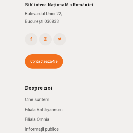
Biblioteca
N
ațională
a R
omâniei
Bulevardul Unirii 22,
București 030833
Contactează-Ne
Despre noi
Cine suntem
Filiala Batthyaneum
Filiala Omnia
Informații publice