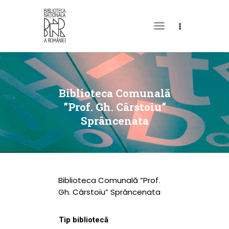
DESPRE NOI
PERMISUL MEU DE
Biblioteca Comunală
BIBLIOTECĂ
”Prof. Gh. Cârstoiu”
Sprâncenata
CATALOAGE ȘI
COLECȚII
BIBLIOTECA DIGITALĂ
EVENIMENTE
Biblioteca Comunală ”Prof.
CULTURALE
Gh. Cârstoiu” Sprâncenata
SPAȚII
Tip bibliotecă
NOUTĂȚI