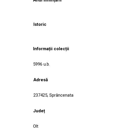
Istoric
Informații colecții
5996 u.b.
Adresă
237425, Sprâncenata
Județ
Olt