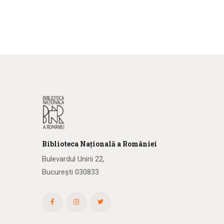
Biblioteca
N
ațională
a R
omâniei
Bulevardul Unirii 22,
București 030833