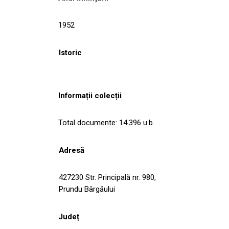
1952
Istoric
Informații colecții
Total documente: 14.396 u.b.
Adresă
427230 Str. Principală nr. 980,
Prundu Bârgăului
Județ