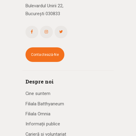
Bulevardul Unirii 22,
București 030833
Contactează-Ne
Despre noi
Cine suntem
Filiala Batthyaneum
Filiala Omnia
Informații publice
Carieră și voluntariat