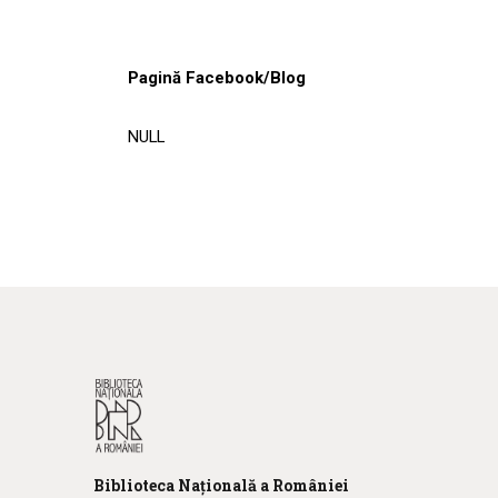
Pagină Facebook/Blog
NULL
Biblioteca
N
ațională
a R
omâniei