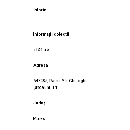
Istoric
Informații colecții
7134 u.b.
Adresă
547485, Raciu, Str. Gheorghe
Şincai, nr. 14
Județ
Mures