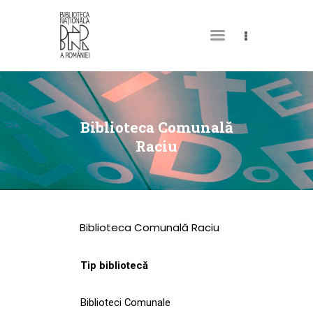
DESPRE NOI
PERMISUL MEU DE
Biblioteca Comunală
BIBLIOTECĂ
Raciu
CATALOAGE ȘI
COLECȚII
BIBLIOTECA DIGITALĂ
Biblioteca Comunală Raciu
EVENIMENTE
CULTURALE
Tip bibliotecă
SPAȚII
Biblioteci Comunale
NOUTĂȚI