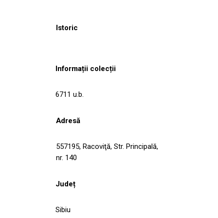
Istoric
Informații colecții
6711 u.b.
Adresă
557195, Racoviţă, Str. Principală,
nr. 140
Județ
Sibiu