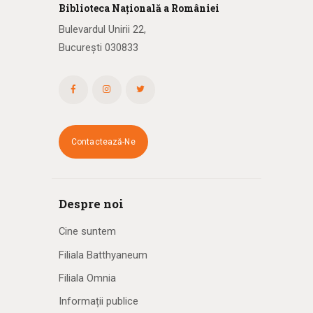
Biblioteca
N
ațională
a R
omâniei
Bulevardul Unirii 22,
București 030833
Contactează-Ne
Despre noi
Cine suntem
Filiala Batthyaneum
Filiala Omnia
Informații publice