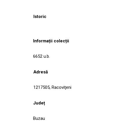
Istoric
Informații colecții
6652 u.b.
Adresă
1217505, Racoviţeni
Județ
Buzau