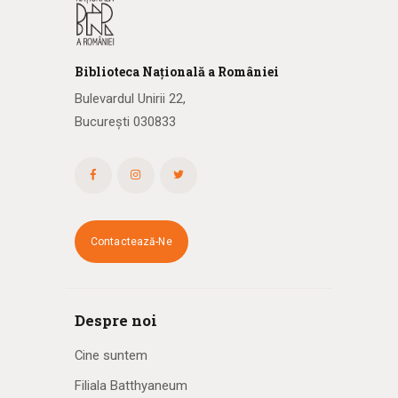
Biblioteca
N
ațională
a R
omâniei
Bulevardul Unirii 22,
București 030833
Contactează-Ne
Despre noi
Cine suntem
Filiala Batthyaneum