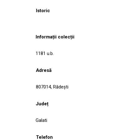
Istoric
Informații colecții
1181 u.b.
Adresă
807014, Rădeşti
Județ
Galati
Telefon