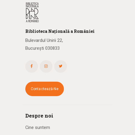
Biblioteca
N
ațională
a R
omâniei
Bulevardul Unirii 22,
București 030833
Contactează-Ne
Despre noi
Cine suntem