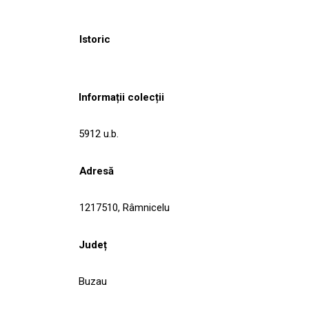
Istoric
Informații colecții
5912 u.b.
Adresă
1217510, Râmnicelu
Județ
Buzau