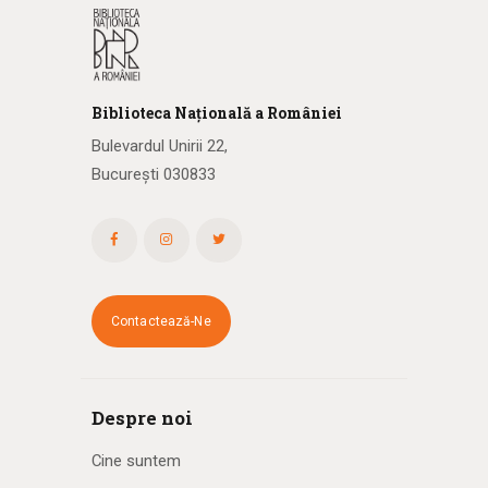
Biblioteca
N
ațională
a R
omâniei
Bulevardul Unirii 22,
București 030833
Contactează-Ne
Despre noi
Cine suntem