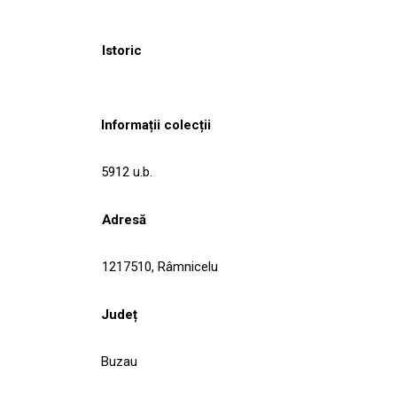
Istoric
Informații colecții
5912 u.b.
Adresă
1217510, Râmnicelu
Județ
Buzau