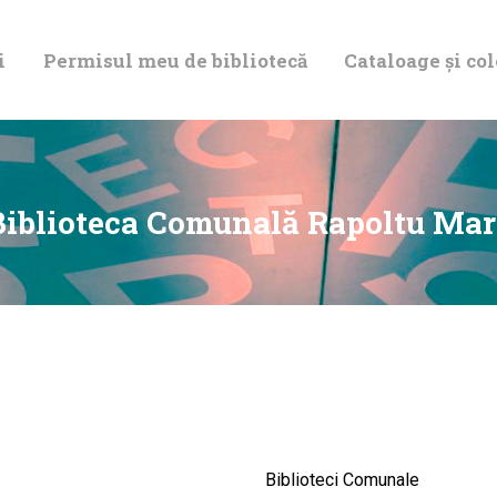
DESPRE NOI
i
Permisul meu de bibliotecă
Cataloage și col
PERMISUL MEU
DE BIBLIOTECĂ
CATALOAGE ȘI
Biblioteca Comunală Rapoltu Mar
COLECȚII
BIBLIOTECA
DIGITALĂ
EVENIMENTE
Biblioteci Comunale