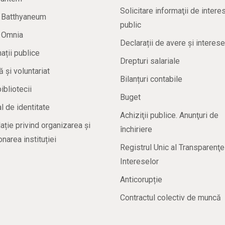
Solicitare informaţii de intere
a Batthyaneum
public
a Omnia
Declarații de avere și interese
ații publice
Drepturi salariale
ă și voluntariat
Bilanțuri contabile
bibliotecii
Buget
 de identitate
Achiziţii publice. Anunţuri de
ație privind organizarea și
închiriere
onarea instituției
Registrul Unic al Transparenţe
Intereselor
Anticorupție
Contractul colectiv de muncă