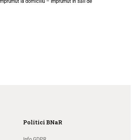
rumut la domiciliu – împrumut în săli de
Politici BNaR
Info GDPR