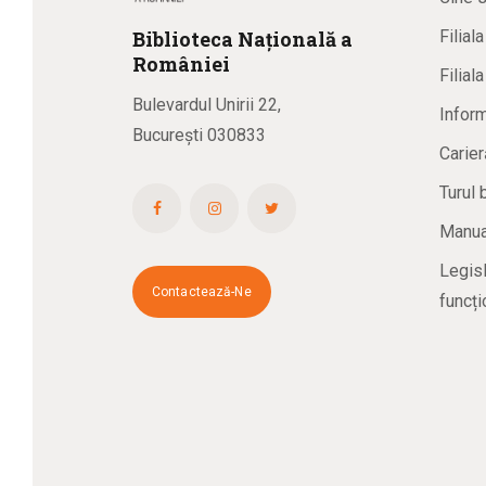
Biblioteca
N
ațională
a
Filial
R
omâniei
Filial
Bulevardul Unirii 22,
Inform
București 030833
Carier
Turul 
Manual
Legisl
Contactează-Ne
funcți