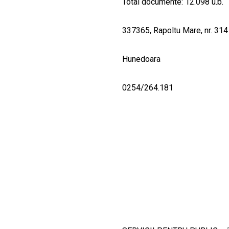
Total documente: 12.098 u.b.
337365, Rapoltu Mare, nr. 314
Hunedoara
0254/264.181