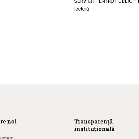
SERVICII PENTRU PUBLIC – împ
lectură
re noi
Transparență
instituțională
suntem