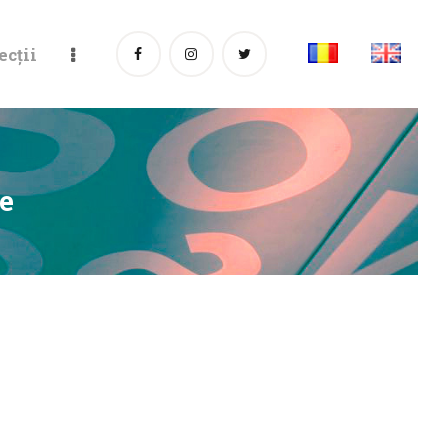
ecții
e