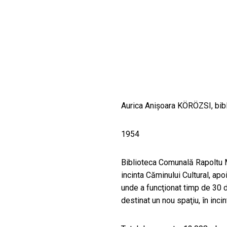
CULTURALE
SPAȚII
NOUTĂȚI
Aurica Anișoara KÖRÖZSI, bibl
1954
Biblioteca Comunală Rapoltu Ma
incinta Căminului Cultural, apo
unde a funcţionat timp de 30 de
destinat un nou spaţiu, în incin