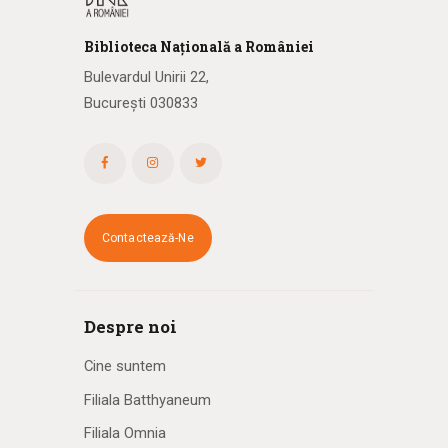
Biblioteca
N
ațională
a R
omâniei
Bulevardul Unirii 22,
București 030833
Contactează-Ne
Despre noi
Cine suntem
Filiala Batthyaneum
Filiala Omnia