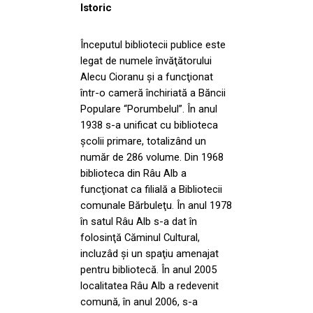
Istoric
Începutul bibliotecii publice este
legat de numele învăţătorului
Alecu Cioranu şi a funcţionat
într-o cameră închiriată a Băncii
Populare “Porumbelul”. În anul
1938 s-a unificat cu biblioteca
şcolii primare, totalizând un
număr de 286 volume. Din 1968
biblioteca din Râu Alb a
funcţionat ca filială a Bibliotecii
comunale Bărbuleţu. În anul 1978
în satul Râu Alb s-a dat în
folosinţă Căminul Cultural,
incluzâd şi un spaţiu amenajat
pentru bibliotecă. În anul 2005
localitatea Râu Alb a redevenit
comună, în anul 2006, s-a