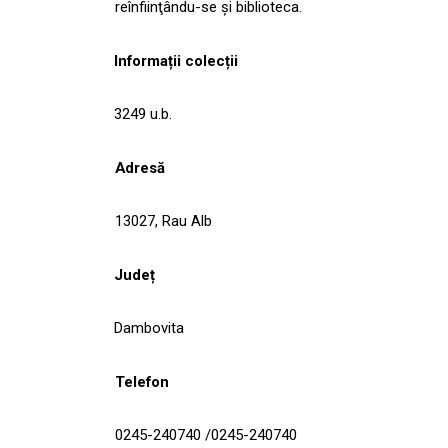
reînfiinţându-se şi biblioteca.
Informații colecții
3249 u.b.
Adresă
13027, Rau Alb
Județ
Dambovita
Telefon
0245-240740 /0245-240740