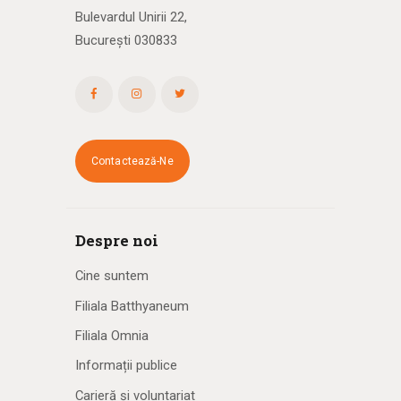
Bulevardul Unirii 22,
București 030833
Contactează-Ne
Despre noi
Cine suntem
Filiala Batthyaneum
Filiala Omnia
Informații publice
Carieră și voluntariat