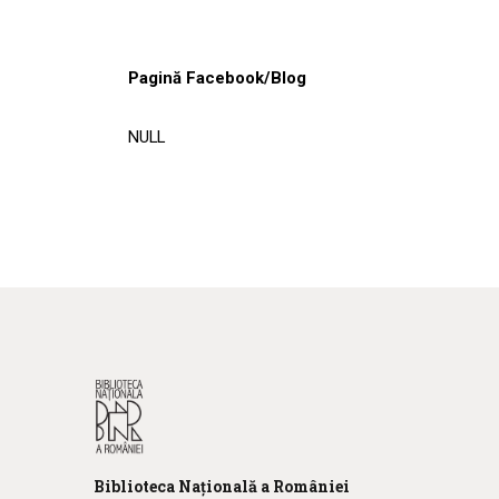
Pagină Facebook/Blog
NULL
Biblioteca
N
ațională
a R
omâniei