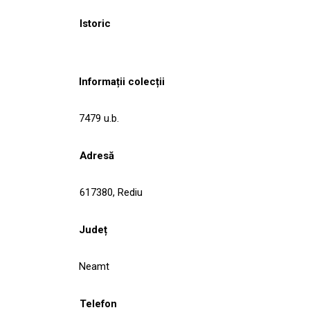
Istoric
Informații colecții
7479 u.b.
Adresă
617380, Rediu
Județ
Neamt
Telefon