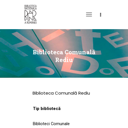
DESPRE NOI
PERMISUL MEU DE
Biblioteca Comunală
BIBLIOTECĂ
Rediu
CATALOAGE ȘI
COLECȚII
BIBLIOTECA DIGITALĂ
Biblioteca Comunală Rediu
EVENIMENTE
CULTURALE
Tip bibliotecă
SPAȚII
Biblioteci Comunale
NOUTĂȚI