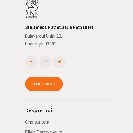
Biblioteca
N
ațională
a R
omâniei
Bulevardul Unirii 22,
București 030833
Contactează-Ne
Despre noi
Cine suntem
Filiala Batthyaneum