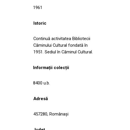
1961
Istoric
Continuă activitatea Bibliotecii
Căminului Cultural fondată în
1951. Sediul în Căminul Cultural.
Informații colecții
8400 u.b.
Adresă
457280, Românaşi
Județ