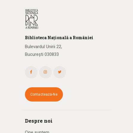
Biblioteca
N
ațională
a R
omâniei
Bulevardul Unirii 22,
București 030833
Contactează-Ne
Despre noi
Cine suntem