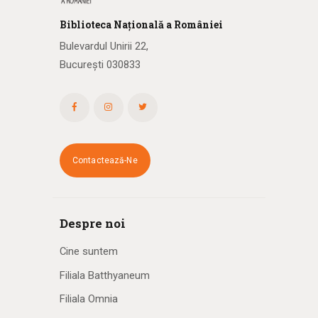
Biblioteca
N
ațională
a R
omâniei
Bulevardul Unirii 22,
București 030833
Contactează-Ne
Despre noi
Cine suntem
Filiala Batthyaneum
Filiala Omnia