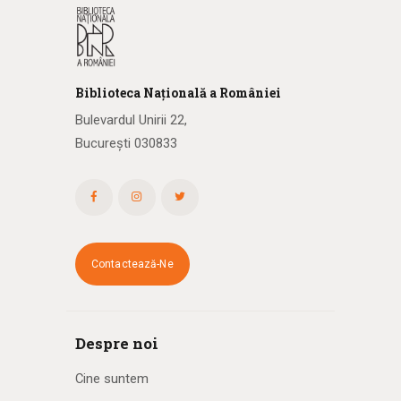
Biblioteca
N
ațională
a R
omâniei
Bulevardul Unirii 22,
București 030833
Contactează-Ne
Despre noi
Cine suntem