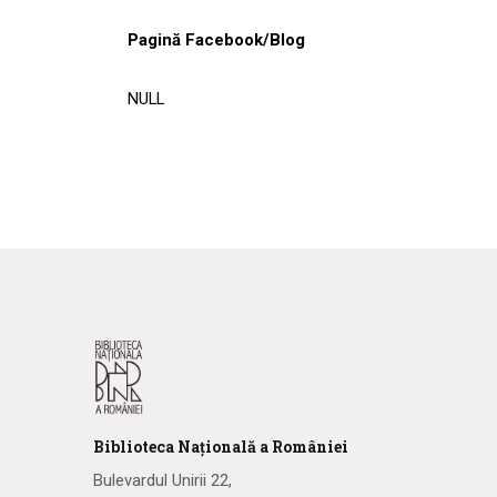
Pagină Facebook/Blog
NULL
Biblioteca
N
ațională
a R
omâniei
Bulevardul Unirii 22,