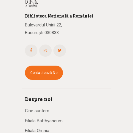
Biblioteca
N
ațională
a R
omâniei
Bulevardul Unirii 22,
București 030833
Contactează-Ne
Despre noi
Cine suntem
Filiala Batthyaneum
Filiala Omnia