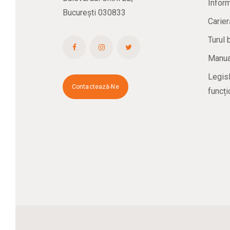
Inform
București 030833
Carier
Turul 
Manual
Legisl
Contactează-Ne
funcți