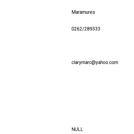
Maramures
0262/289333
clarymarc@yahoo.com
NULL