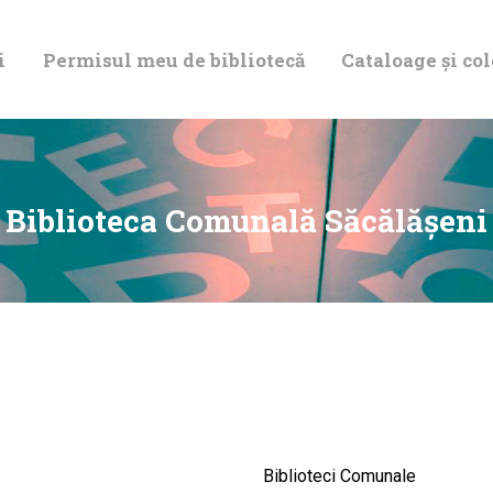
DESPRE NOI
i
Permisul meu de bibliotecă
Cataloage și col
PERMISUL MEU
DE BIBLIOTECĂ
CATALOAGE ȘI
Biblioteca Comunală Săcălăşeni
COLECȚII
BIBLIOTECA
DIGITALĂ
EVENIMENTE
Biblioteci Comunale