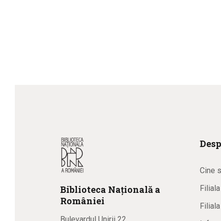
Desp
Cine 
Biblioteca
N
ațională
a
Filial
R
omâniei
Filial
Bulevardul Unirii 22,