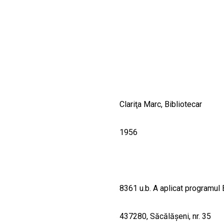
CULTURALE
SPAȚII
NOUTĂȚI
Clariţa Marc, Bibliotecar
1956
8361 u.b. A aplicat programul 
437280, Săcălăşeni, nr. 35