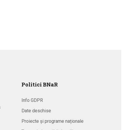
Politici BNaR
Info GDPR
s
Date deschise
Proiecte și programe naționale