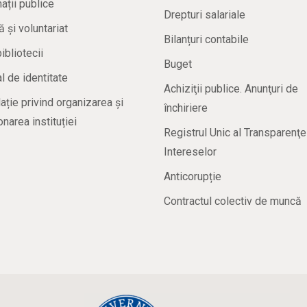
ații publice
Drepturi salariale
ă și voluntariat
Bilanțuri contabile
bibliotecii
Buget
 de identitate
Achiziţii publice. Anunţuri de
ație privind organizarea și
închiriere
onarea instituției
Registrul Unic al Transparenţe
Intereselor
Anticorupție
Contractul colectiv de muncă