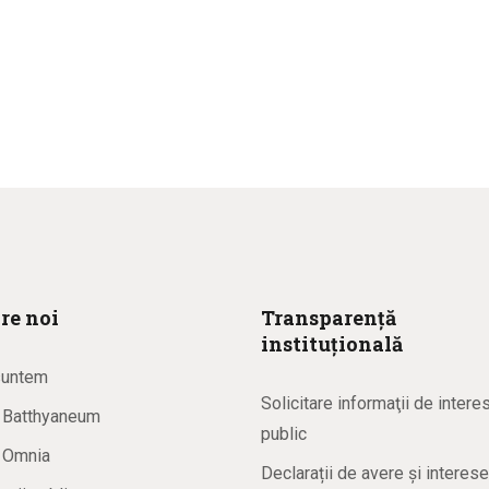
re noi
Transparență
instituțională
suntem
Solicitare informaţii de intere
a Batthyaneum
public
a Omnia
Declarații de avere și interese