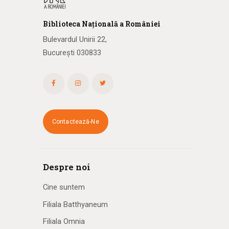
Biblioteca
N
ațională
a R
omâniei
Bulevardul Unirii 22,
București 030833
Contactează-Ne
Despre noi
Cine suntem
Filiala Batthyaneum
Filiala Omnia