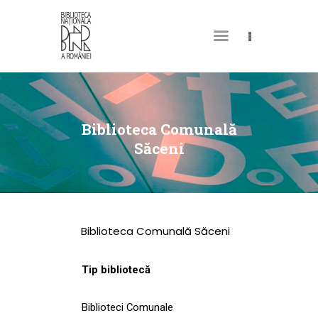
DESPRE NOI
PERMISUL MEU DE
Biblioteca Comunală
BIBLIOTECĂ
Săceni
CATALOAGE ȘI
COLECȚII
BIBLIOTECA DIGITALĂ
Biblioteca Comunală Săceni
EVENIMENTE
CULTURALE
Tip bibliotecă
SPAȚII
Biblioteci Comunale
NOUTĂȚI