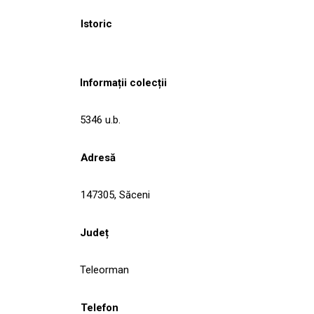
Istoric
Informații colecții
5346 u.b.
Adresă
147305, Săceni
Județ
Teleorman
Telefon