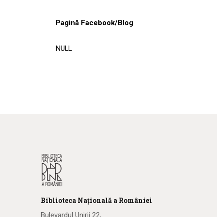
Pagină Facebook/Blog
NULL
Biblioteca
N
ațională
a R
omâniei
Bulevardul Unirii 22,