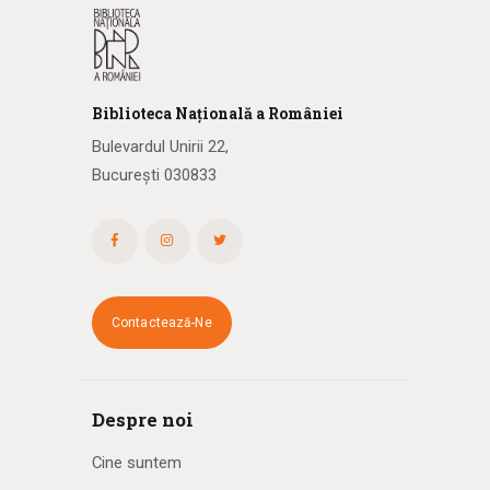
Biblioteca
N
ațională
a R
omâniei
Bulevardul Unirii 22,
București 030833
Contactează-Ne
Despre noi
Cine suntem