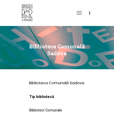
DESPRE NOI
PERMISUL MEU DE
Biblioteca Comunală
BIBLIOTECĂ
Sadova
CATALOAGE ȘI
COLECȚII
BIBLIOTECA DIGITALĂ
Biblioteca Comunală Sadova
EVENIMENTE
CULTURALE
Tip bibliotecă
SPAȚII
Biblioteci Comunale
NOUTĂȚI