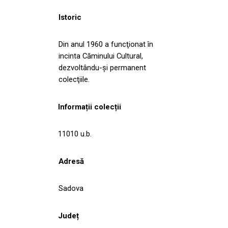
Istoric
Din anul 1960 a funcţionat în
incinta Căminului Cultural,
dezvoltându-şi permanent
colecţiile.
Informații colecții
11010 u.b.
Adresă
Sadova
Județ