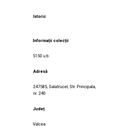
Istoric
Informații colecții
5150 u.b.
Adresă
247585, Salatrucel, Str. Principala,
nr. 240
Județ
Valcea