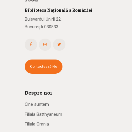
Biblioteca
N
ațională
a R
omâniei
Bulevardul Unirii 22,
București 030833
Contactează-Ne
Despre noi
Cine suntem
Filiala Batthyaneum
Filiala Omnia