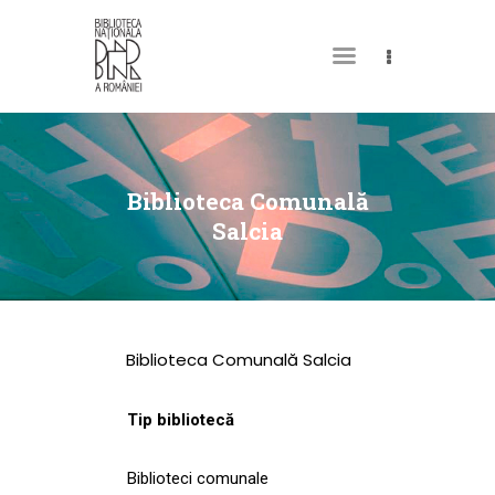
DESPRE NOI
PERMISUL MEU DE
Biblioteca Comunală
BIBLIOTECĂ
Salcia
CATALOAGE ȘI
COLECȚII
BIBLIOTECA DIGITALĂ
Biblioteca Comunală Salcia
EVENIMENTE
CULTURALE
Tip bibliotecă
SPAȚII
Biblioteci comunale
NOUTĂȚI