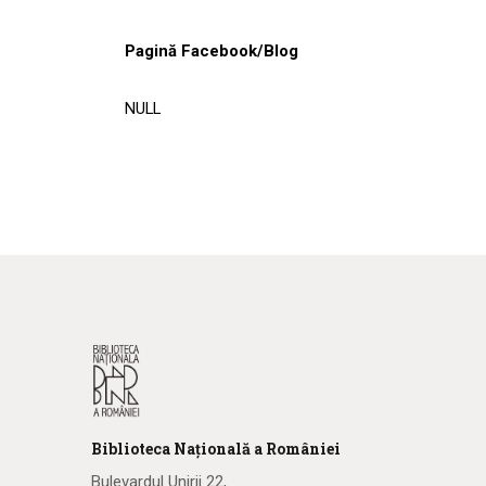
Pagină Facebook/Blog
NULL
Biblioteca
N
ațională
a R
omâniei
Bulevardul Unirii 22,