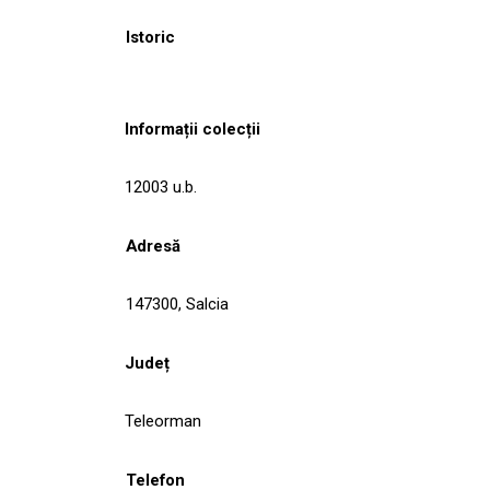
Istoric
Informații colecții
12003 u.b.
Adresă
147300, Salcia
Județ
Teleorman
Telefon