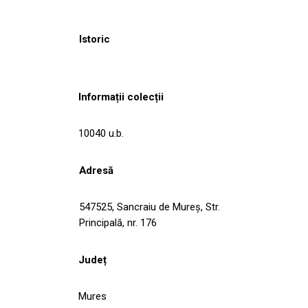
Istoric
Informații colecții
10040 u.b.
Adresă
547525, Sancraiu de Mureş, Str.
Principală, nr. 176
Județ
Mures