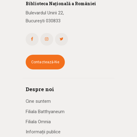
Biblioteca
N
ațională
a R
omâniei
Bulevardul Unirii 22,
București 030833
Contactează-Ne
Despre noi
Cine suntem
Filiala Batthyaneum
Filiala Omnia
Informații publice