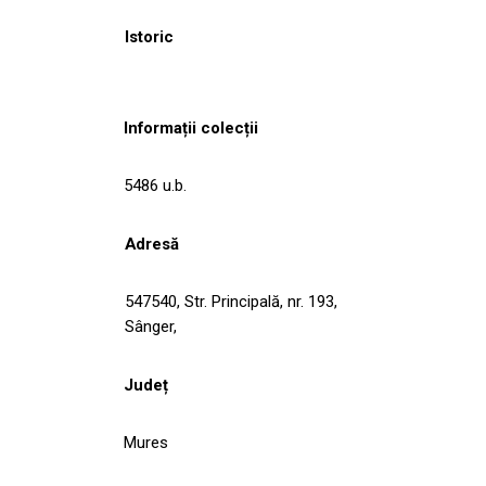
Istoric
Informații colecții
5486 u.b.
Adresă
547540, Str. Principală, nr. 193,
Sânger,
Județ
Mures