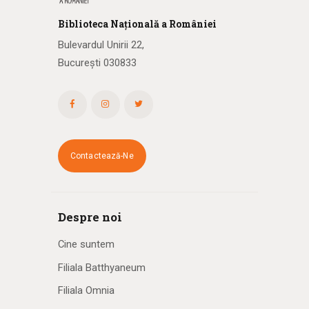
Biblioteca
N
ațională
a R
omâniei
Bulevardul Unirii 22,
București 030833
Contactează-Ne
Despre noi
Cine suntem
Filiala Batthyaneum
Filiala Omnia