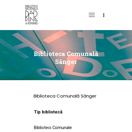
DESPRE NOI
PERMISUL MEU DE
Biblioteca Comunală
BIBLIOTECĂ
Sânger
CATALOAGE ȘI
COLECȚII
BIBLIOTECA DIGITALĂ
Biblioteca Comunală Sânger
EVENIMENTE
CULTURALE
Tip bibliotecă
SPAȚII
Biblioteci Comunale
NOUTĂȚI