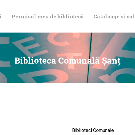
DESPRE NOI
i
Permisul meu de bibliotecă
Cataloage și col
PERMISUL MEU
DE BIBLIOTECĂ
CATALOAGE ȘI
Biblioteca Comunală Șanț
COLECȚII
BIBLIOTECA
DIGITALĂ
EVENIMENTE
Biblioteci Comunale