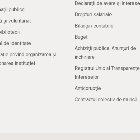
Declarații de avere și interese
ații publice
Drepturi salariale
ă și voluntariat
Bilanțuri contabile
bibliotecii
Buget
 de identitate
Achiziţii publice. Anunţuri de
ație privind organizarea și
închiriere
onarea instituției
Registrul Unic al Transparenţe
Intereselor
Anticorupție
Contractul colectiv de muncă