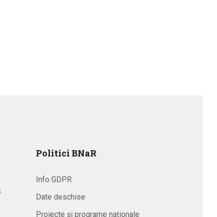
Politici BNaR
Info GDPR
s
Date deschise
Proiecte și programe naționale