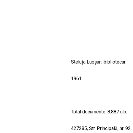
CULTURALE
SPAȚII
NOUTĂȚI
Steluța Lupșan, bibliotecar
1961
Total documente: 8.887 u.b.
427285, Str. Principală, nr. 92,