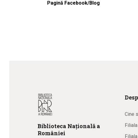
Pagină Facebook/Blog
Desp
Cine 
Biblioteca
N
ațională
a
Filial
R
omâniei
Filial