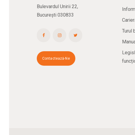
Bulevardul Unirii 22,
Inform
București 030833
Carier
Turul 
Manual
Legisl
Contactează-Ne
funcți