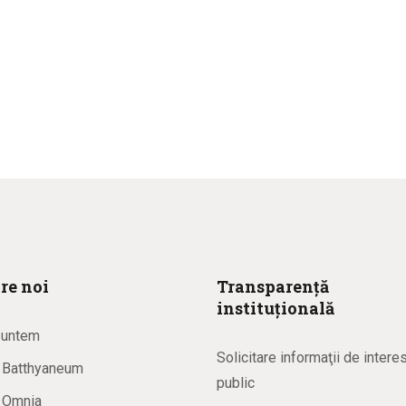
re noi
Transparență
instituțională
suntem
Solicitare informaţii de intere
a Batthyaneum
public
a Omnia