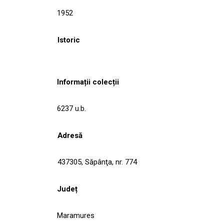
1952
Istoric
Informații colecții
6237 u.b.
Adresă
437305, Săpânţa, nr. 774
Județ
Maramures