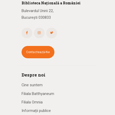
Biblioteca
N
ațională
a R
omâniei
Bulevardul Unirii 22,
București 030833
Contactează-Ne
Despre noi
Cine suntem
Filiala Batthyaneum
Filiala Omnia
Informații publice