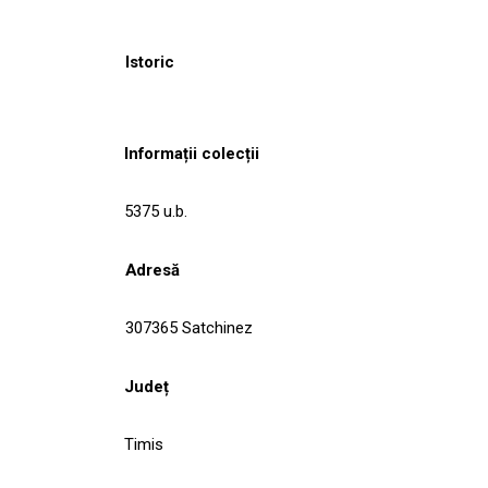
Istoric
Informații colecții
5375 u.b.
Adresă
307365 Satchinez
Județ
Timis