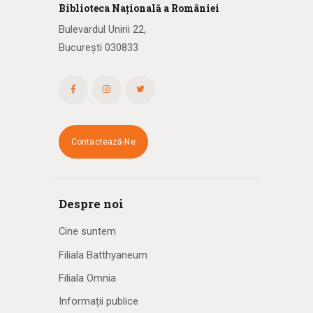
Biblioteca
N
ațională
a R
omâniei
Bulevardul Unirii 22,
București 030833
Contactează-Ne
Despre noi
Cine suntem
Filiala Batthyaneum
Filiala Omnia
Informații publice