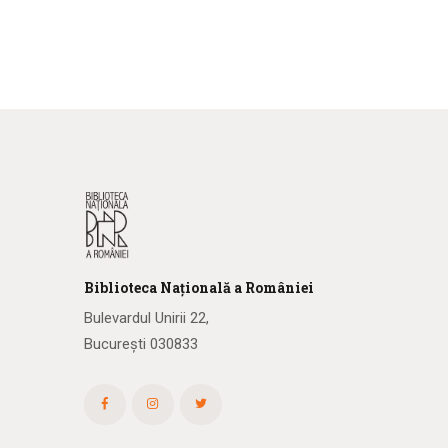
Biblioteca
N
ațională
a R
omâniei
Bulevardul Unirii 22,
București 030833